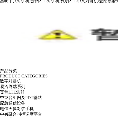
昆明中兴对讲机/云南ZTE对讲机/昆明ZTE中兴对讲机/云南易洽对
产品分类
PRODUCT CATEGORIES
数字对讲机
易洽终端系列
宽带LTE集群
中继台组网及PDT基站
应急通信设备
电信天翼对讲手机
中兴融合指挥调度平台