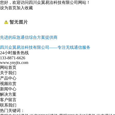
您好，欢迎访问四川众翼易洽科技有限公司网站！
设为首页
加入收藏
先进的应急通信综合方案提供商
四川众翼易洽科技有限公司——专注无线通信服务
24小时服务热线
133-8871-6626
www.ynyjtx.com
网站首页
关于我们
产品中心
视频欣赏
新闻中心
解决方案
客户留言
联系我们
热门关键词：