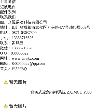
卫星通信
短波电台
配件系列
联系我们
四川众翼易洽科技有限公司
地址：四川省成都市武侯区万兴路477号3幢6层609号
电话：0871-63637399
手机：13388716626
联系：罗凤云
微信：13388716626
Q Q：838056622
网址：www.ynyjtx.com
邮箱：838056622@qq.com
首页
>
产品中心
背负式应急指挥系统 ZXIMCU P300