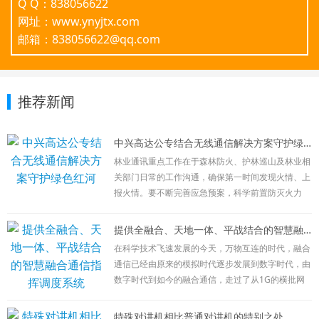
Q Q：838056622
网址：www.ynyjtx.com
邮箱：838056622@qq.com
推荐新闻
中兴高达公专结合无线通信解决方案守护绿色红河
林业通讯重点工作在于森林防火、护林巡山及林业相
关部门日常的工作沟通，确保第一时间发现火情、上
报火情。要不断完善应急预案，科学前置防灭火力
量，加强信息化建设，确保前指能出去、队伍能上
去、信息能畅通，有力有序有效处置火灾扑救、火场
提供全融合、天地一体、平战结合的智慧融合通信指挥调度系统
清理等各环节工作。
在科学技术飞速发展的今天，万物互连的时代，融合
目前林业通讯方式主要有以下几种：公网通讯：
通信已经由原来的模拟时代逐步发展到数字时代，由
在林区外围相应负责人向总部进行日常沟通及工作汇
数字时代到如今的融合通信，走过了从1G的横批网
报使用，该通讯方式简单，接续时间长，但受网络限
向2G的数字网络，再到2G+4G的宽窄融合、公网+专
制较大，在特殊情况时，不可控性较强。
网结合；现在宽窄融合、公专结合已经满足不了广大
特殊对讲机相比普通对讲机的特别之处
卫星通讯：在发生火情等特殊情况发生时，公网