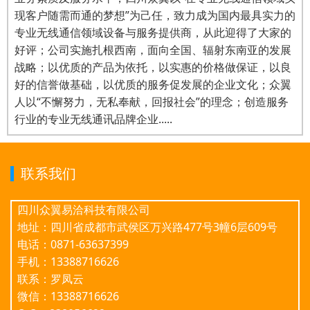
现客户随需而通的梦想”为己任，致力成为国内最具实力的
专业无线通信领域设备与服务提供商，从此迎得了大家的
好评；公司实施扎根西南，面向全国、辐射东南亚的发展
战略；以优质的产品为依托，以实惠的价格做保证，以良
好的信誉做基础，以优质的服务促发展的企业文化；众翼
人以“不懈努力，无私奉献，回报社会”的理念；创造服务
行业的专业无线通讯品牌企业.....
联系我们
四川众翼易洽科技有限公司
地址：四川省成都市武侯区万兴路477号3幢6层609号
电话：0871-63637399
手机：13388716626
联系：罗凤云
微信：13388716626