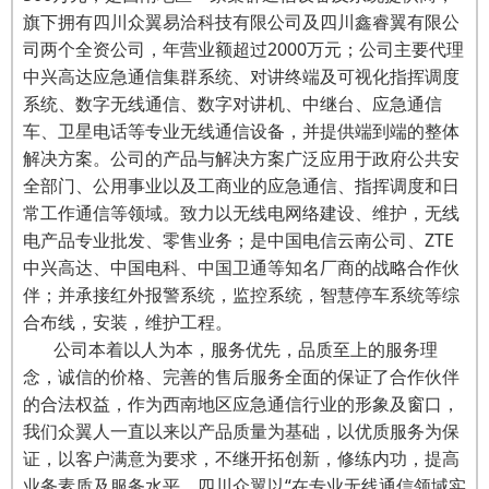
旗下拥有四川众翼易洽科技有限公司及四川鑫睿翼有限公
司两个全资公司，年营业额超过2000万元；公司主要代理
中兴高达应急通信集群系统、对讲终端及可视化指挥调度
系统、数字无线通信、数字对讲机、中继台、应急通信
车、卫星电话等专业无线通信设备，并提供端到端的整体
解决方案。公司的产品与解决方案广泛应用于政府公共安
全部门、公用事业以及工商业的应急通信、指挥调度和日
常工作通信等领域。致力以无线电网络建设、维护，无线
电产品专业批发、零售业务；是中国电信云南公司、ZTE
中兴高达、中国电科、中国卫通等知名厂商的战略合作伙
伴；并承接红外报警系统，监控系统，智慧停车系统等综
合布线，安装，维护工程。
公司本着以人为本，服务优先，品质至上的服务理
念，诚信的价格、完善的售后服务全面的保证了合作伙伴
的合法权益，作为西南地区应急通信行业的形象及窗口，
我们众翼人一直以来以产品质量为基础，以优质服务为保
证，以客户满意为要求，不继开拓创新，修练内功，提高
业务素质及服务水平，四川众翼以“在专业无线通信领域实