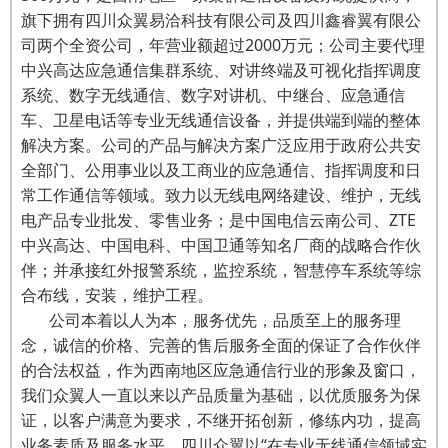
旗下拥有四川众翼易洽科技有限公司及四川鑫睿翼有限公
司两个全资公司，年营业额超过2000万元；公司主要代理
中兴高达应急通信集群系统、对讲终端及可视化指挥调度
系统、数字无线通信、数字对讲机、中继台、应急通信
车、卫星电话等专业无线通信设备，并提供端到端的整体
解决方案。公司的产品与解决方案广泛应用于政府公共安
全部门、公用事业以及工商业的应急通信、指挥调度和日
常工作通信等领域。致力以无线电网络建设、维护，无线
电产品专业批发、零售业务；是中国电信云南公司、ZTE
中兴高达、中国电科、中国卫通等知名厂商的战略合作伙
伴；并承接红外报警系统，监控系统，智慧停车系统等综
合布线，安装，维护工程。
公司本着以人为本，服务优先，品质至上的服务理
念，诚信的价格、完善的售后服务全面的保证了合作伙伴
的合法权益，作为西南地区应急通信行业的形象及窗口，
我们众翼人一直以来以产品质量为基础，以优质服务为保
证，以客户满意为要求，不继开拓创新，修练内功，提高
业务素质及服务水平，四川众翼以“在专业无线通信领域实