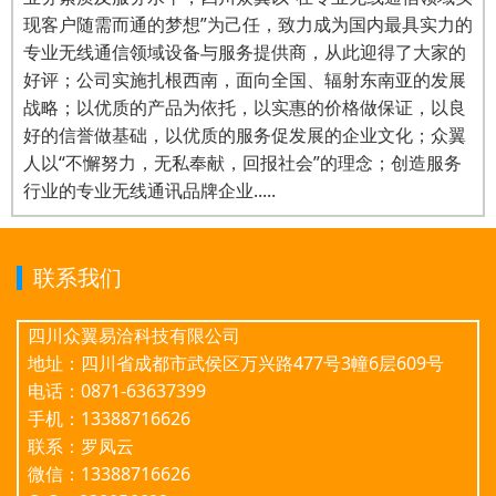
现客户随需而通的梦想”为己任，致力成为国内最具实力的
专业无线通信领域设备与服务提供商，从此迎得了大家的
好评；公司实施扎根西南，面向全国、辐射东南亚的发展
战略；以优质的产品为依托，以实惠的价格做保证，以良
好的信誉做基础，以优质的服务促发展的企业文化；众翼
人以“不懈努力，无私奉献，回报社会”的理念；创造服务
行业的专业无线通讯品牌企业.....
联系我们
四川众翼易洽科技有限公司
地址：四川省成都市武侯区万兴路477号3幢6层609号
电话：0871-63637399
手机：13388716626
联系：罗凤云
微信：13388716626