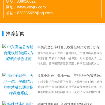
Q Q：838056622
网址：www.ynyjtx.com
邮箱：838056622@qq.com
推荐新闻
中兴高达公专结合无线通信解决方案守护绿色红河
林业通讯重点工作在于森林防火、护林巡山及林业相
关部门日常的工作沟通，确保第一时间发现火情、上
报火情。要不断完善应急预案，科学前置防灭火力
量，加强信息化建设，确保前指能出去、队伍能上
去、信息能畅通，有力有序有效处置火灾扑救、火场
提供全融合、天地一体、平战结合的智慧融合通信指挥调度系统
清理等各环节工作。
在科学技术飞速发展的今天，万物互连的时代，融合
目前林业通讯方式主要有以下几种：公网通讯：
通信已经由原来的模拟时代逐步发展到数字时代，由
在林区外围相应负责人向总部进行日常沟通及工作汇
数字时代到如今的融合通信，走过了从1G的横批网
报使用，该通讯方式简单，接续时间长，但受网络限
向2G的数字网络，再到2G+4G的宽窄融合、公网+专
制较大，在特殊情况时，不可控性较强。
网结合；现在宽窄融合、公专结合已经满足不了广大
特殊对讲机相比普通对讲机的特别之处
卫星通讯：在发生火情等特殊情况发生时，公网