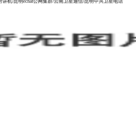
讲机/昆明echat公网集群/云南卫星通信/昆明中兴卫星电话