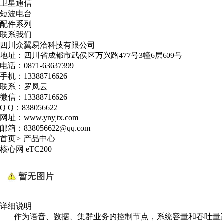
卫星通信
短波电台
配件系列
联系我们
四川众翼易洽科技有限公司
地址：四川省成都市武侯区万兴路477号3幢6层609号
电话：0871-63637399
手机：13388716626
联系：罗凤云
微信：13388716626
Q Q：838056622
网址：www.ynyjtx.com
邮箱：838056622@qq.com
首页
>
产品中心
核心网 eTC200
详细说明
作为语音、数据、集群业务的控制节点，系统容量和吞吐量适