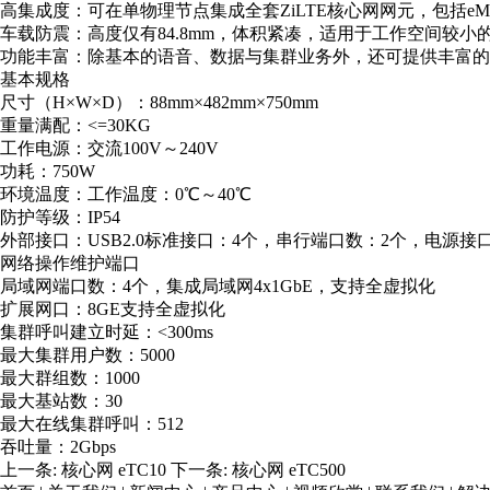
高集成度：可在单物理节点集成全套ZiLTE核心网网元，包括eMM
车载防震：高度仅有84.8mm，体积紧凑，适用于工作空间较小的
功能丰富：除基本的语音、数据与集群业务外，还可提供丰富的
基本规格
尺寸（H×W×D）：88mm×482mm×750mm
重量满配：<=30KG
工作电源：交流100V～240V
功耗：750W
环境温度：工作温度：0℃～40℃
防护等级：IP54
外部接口：USB2.0标准接口：4个，串行端口数：2个，电源
网络操作维护端口
局域网端口数：4个，集成局域网4x1GbE，支持全虚拟化
扩展网口：8GE支持全虚拟化
集群呼叫建立时延：<300ms
最大集群用户数：5000
最大群组数：1000
最大基站数：30
最大在线集群呼叫：512
吞吐量：2Gbps
上一条:
核心网 eTC10
下一条:
核心网 eTC500