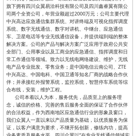
旗下拥有四川众翼易洽科技有限公司及四川鑫睿翼有限公
司两个全资公司，年营业额超过2000万元；公司主要代理
中兴高达应急通信集群系统、对讲终端及可视化指挥调度
系统、数字无线通信、数字对讲机、中继台、应急通信
车、卫星电话等专业无线通信设备，并提供端到端的整体
解决方案。公司的产品与解决方案广泛应用于政府公共安
全部门、公用事业以及工商业的应急通信、指挥调度和日
常工作通信等领域。致力以无线电网络建设、维护，无线
电产品专业批发、零售业务；是中国电信云南公司、ZTE
中兴高达、中国电科、中国卫通等知名厂商的战略合作伙
伴；并承接红外报警系统，监控系统，智慧停车系统等综
合布线，安装，维护工程。
公司本着以人为本，服务优先，品质至上的服务理
念，诚信的价格、完善的售后服务全面的保证了合作伙伴
的合法权益，作为西南地区应急通信行业的形象及窗口，
我们众翼人一直以来以产品质量为基础，以优质服务为保
证，以客户满意为要求，不继开拓创新，修练内功，提高
业务素质及服务水平，四川众翼以“在专业无线通信领域实