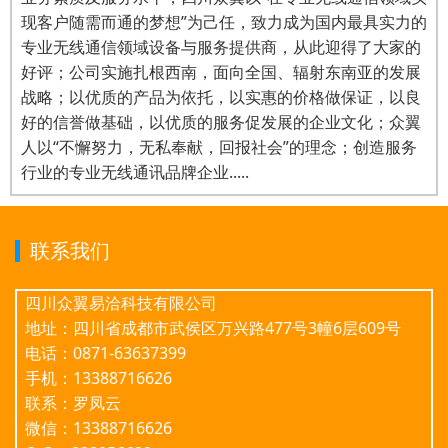
现客户随需而通的梦想”为己任，致力成为国内最具实力的
专业无线通信领域设备与服务提供商，从此迎得了大家的
好评；公司实施扎根西南，面向全国、辐射东南亚的发展
战略；以优质的产品为依托，以实惠的价格做保证，以良
好的信誉做基础，以优质的服务促发展的企业文化；众翼
人以“不懈努力，无私奉献，回报社会”的理念；创造服务
行业的专业无线通讯品牌企业.....
联系我们
四川众翼易洽科技有限公司
地址：四川省成都市武侯区万兴路477号3幢6层609号
电话：0871-63637399
手机：13388716626
联系：罗凤云
微信：13388716626