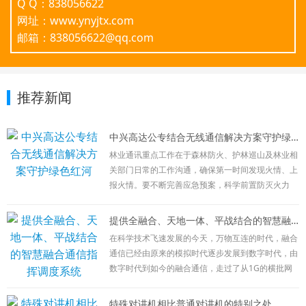
Q Q：838056622
网址：www.ynyjtx.com
邮箱：838056622@qq.com
推荐新闻
中兴高达公专结合无线通信解决方案守护绿色红河
林业通讯重点工作在于森林防火、护林巡山及林业相
关部门日常的工作沟通，确保第一时间发现火情、上
报火情。要不断完善应急预案，科学前置防灭火力
量，加强信息化建设，确保前指能出去、队伍能上
去、信息能畅通，有力有序有效处置火灾扑救、火场
提供全融合、天地一体、平战结合的智慧融合通信指挥调度系统
清理等各环节工作。
在科学技术飞速发展的今天，万物互连的时代，融合
目前林业通讯方式主要有以下几种：公网通讯：
通信已经由原来的模拟时代逐步发展到数字时代，由
在林区外围相应负责人向总部进行日常沟通及工作汇
数字时代到如今的融合通信，走过了从1G的横批网
报使用，该通讯方式简单，接续时间长，但受网络限
向2G的数字网络，再到2G+4G的宽窄融合、公网+专
制较大，在特殊情况时，不可控性较强。
网结合；现在宽窄融合、公专结合已经满足不了广大
特殊对讲机相比普通对讲机的特别之处
卫星通讯：在发生火情等特殊情况发生时，公网