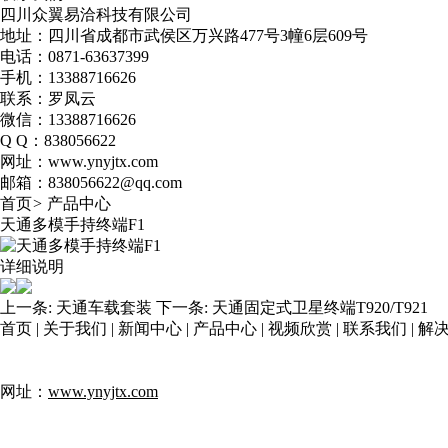
四川众翼易洽科技有限公司
地址：四川省成都市武侯区万兴路477号3幢6层609号
电话：0871-63637399
手机：13388716626
联系：罗凤云
微信：13388716626
Q Q：838056622
网址：www.ynyjtx.com
邮箱：838056622@qq.com
首页
>
产品中心
天通多模手持终端F1
详细说明
上一条:
天通车载套装
下一条:
天通固定式卫星终端T920/T921
首页
|
关于我们
|
新闻中心
|
产品中心
|
视频欣赏
|
联系我们
|
解
四川众翼易洽科技有限公司 版权所有电话：0871-63637399
热线电话：13388716626 邮箱：838056622@qq.com
网址：
www.ynyjtx.com
地址：四川省成都市武侯区万兴路477号3幢6层
609号