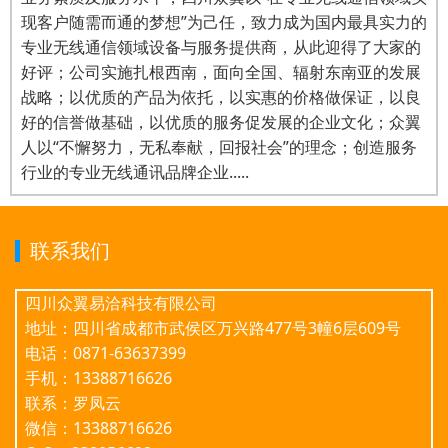
现客户随需而通的梦想”为己任，致力成为国内最具实力的
专业无线通信领域设备与服务提供商，从此迎得了大家的
好评；公司实施扎根西南，面向全国、辐射东南亚的发展
战略；以优质的产品为依托，以实惠的价格做保证，以良
好的信誉做基础，以优质的服务促发展的企业文化；众翼
人以“不懈努力，无私奉献，回报社会”的理念；创造服务
行业的专业无线通讯品牌企业.....
联系我们
四川众翼易洽科技有限公司
地址：四川省成都市武侯区万兴路477号3幢6层609号
电话：0871-63637399
手机：13388716626
联系：罗凤云
微信：13388716626