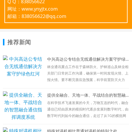
Q Q：838056622
网址：www.ynyjtx.com
邮箱：838056622@qq.com
推荐新闻
中兴高达公专结合无线通信解决方案守护绿色红河
林业通讯重点工作在于森林防火、护林巡山及林业相
关部门日常的工作沟通，确保第一时间发现火情、上
报火情。要不断完善应急预案，科学前置防灭火力
量，加强信息化建设，确保前指能出去、队伍能上
去、信息能畅通，有力有序有效处置火灾扑救、火场
提供全融合、天地一体、平战结合的智慧融合通信指挥调度系统
清理等各环节工作。
在科学技术飞速发展的今天，万物互连的时代，融合
目前林业通讯方式主要有以下几种：公网通讯：
通信已经由原来的模拟时代逐步发展到数字时代，由
在林区外围相应负责人向总部进行日常沟通及工作汇
数字时代到如今的融合通信，走过了从1G的横批网
报使用，该通讯方式简单，接续时间长，但受网络限
向2G的数字网络，再到2G+4G的宽窄融合、公网+专
制较大，在特殊情况时，不可控性较强。
网结合；现在宽窄融合、公专结合已经满足不了广大
特殊对讲机相比普通对讲机的特别之处
卫星通讯：在发生火情等特殊情况发生时，公网