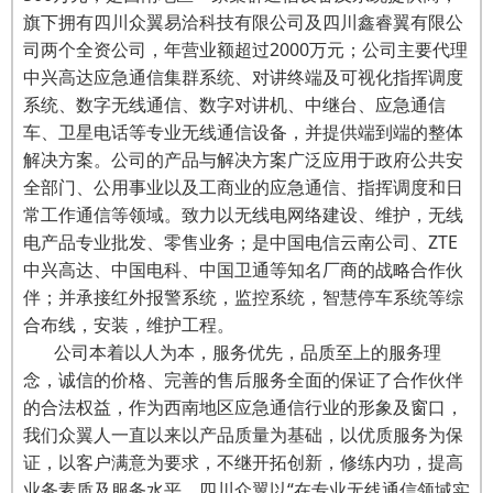
旗下拥有四川众翼易洽科技有限公司及四川鑫睿翼有限公
司两个全资公司，年营业额超过2000万元；公司主要代理
中兴高达应急通信集群系统、对讲终端及可视化指挥调度
系统、数字无线通信、数字对讲机、中继台、应急通信
车、卫星电话等专业无线通信设备，并提供端到端的整体
解决方案。公司的产品与解决方案广泛应用于政府公共安
全部门、公用事业以及工商业的应急通信、指挥调度和日
常工作通信等领域。致力以无线电网络建设、维护，无线
电产品专业批发、零售业务；是中国电信云南公司、ZTE
中兴高达、中国电科、中国卫通等知名厂商的战略合作伙
伴；并承接红外报警系统，监控系统，智慧停车系统等综
合布线，安装，维护工程。
公司本着以人为本，服务优先，品质至上的服务理
念，诚信的价格、完善的售后服务全面的保证了合作伙伴
的合法权益，作为西南地区应急通信行业的形象及窗口，
我们众翼人一直以来以产品质量为基础，以优质服务为保
证，以客户满意为要求，不继开拓创新，修练内功，提高
业务素质及服务水平，四川众翼以“在专业无线通信领域实