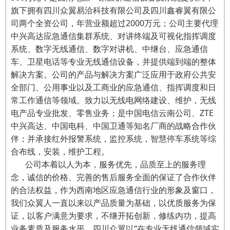
旗下拥有四川众翼易洽科技有限公司及四川鑫睿翼有限公
司两个全资公司，年营业额超过2000万元；公司主要代理
中兴高达应急通信集群系统、对讲终端及可视化指挥调度
系统、数字无线通信、数字对讲机、中继台、应急通信
车、卫星电话等专业无线通信设备，并提供端到端的整体
解决方案。公司的产品与解决方案广泛应用于政府公共安
全部门、公用事业以及工商业的应急通信、指挥调度和日
常工作通信等领域。致力以无线电网络建设、维护，无线
电产品专业批发、零售业务；是中国电信云南公司、ZTE
中兴高达、中国电科、中国卫通等知名厂商的战略合作伙
伴；并承接红外报警系统，监控系统，智慧停车系统等综
合布线，安装，维护工程。
公司本着以人为本，服务优先，品质至上的服务理
念，诚信的价格、完善的售后服务全面的保证了合作伙伴
的合法权益，作为西南地区应急通信行业的形象及窗口，
我们众翼人一直以来以产品质量为基础，以优质服务为保
证，以客户满意为要求，不继开拓创新，修练内功，提高
业务素质及服务水平，四川众翼以“在专业无线通信领域实