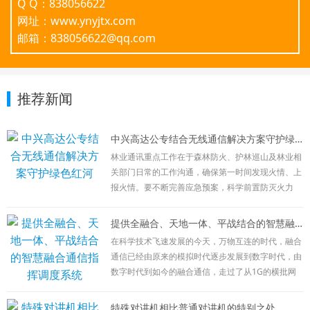
Q Q：838056622
网址：www.ynyjtx.com
邮箱：838056622@qq.com
推荐新闻
中兴高达公专结合无线通信解决方案守护绿色红河
林业通讯重点工作在于森林防火、护林巡山及林业相
关部门日常的工作沟通，确保第一时间发现火情、上
报火情。要不断完善应急预案，科学前置防灭火力
量，加强信息化建设，确保前指能出去、队伍能上
去、信息能畅通，有力有序有效处置火灾扑救、火场
提供全融合、天地一体、平战结合的智慧融合通信指挥调度系统
清理等各环节工作。
在科学技术飞速发展的今天，万物互连的时代，融合
目前林业通讯方式主要有以下几种：公网通讯：
通信已经由原来的模拟时代逐步发展到数字时代，由
在林区外围相应负责人向总部进行日常沟通及工作汇
数字时代到如今的融合通信，走过了从1G的横批网
报使用，该通讯方式简单，接续时间长，但受网络限
向2G的数字网络，再到2G+4G的宽窄融合、公网+专
制较大，在特殊情况时，不可控性较强。
网结合；现在宽窄融合、公专结合已经满足不了广大
特殊对讲机相比普通对讲机的特别之处
卫星通讯：在发生火情等特殊情况发生时，公网