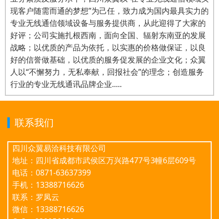
现客户随需而通的梦想”为己任，致力成为国内最具实力的
专业无线通信领域设备与服务提供商，从此迎得了大家的
好评；公司实施扎根西南，面向全国、辐射东南亚的发展
战略；以优质的产品为依托，以实惠的价格做保证，以良
好的信誉做基础，以优质的服务促发展的企业文化；众翼
人以“不懈努力，无私奉献，回报社会”的理念；创造服务
行业的专业无线通讯品牌企业.....
联系我们
四川众翼易洽科技有限公司
地址：四川省成都市武侯区万兴路477号3幢6层609号
电话：0871-63637399
手机：13388716626
联系：罗凤云
微信：13388716626