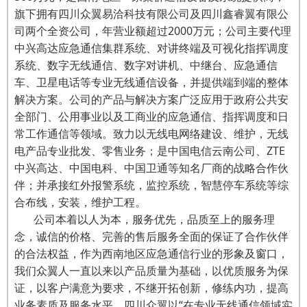
旗下拥有四川众翼易洽科技有限公司及四川鑫睿翼有限公
司两个全资公司，年营业额超过2000万元；公司主要代理
中兴高达应急通信集群系统、对讲终端及可视化指挥调度
系统、数字无线通信、数字对讲机、中继台、应急通信
车、卫星电话等专业无线通信设备，并提供端到端的整体
解决方案。公司的产品与解决方案广泛应用于政府公共安
全部门、公用事业以及工商业的应急通信、指挥调度和日
常工作通信等领域。致力以无线电网络建设、维护，无线
电产品专业批发、零售业务；是中国电信云南公司、ZTE
中兴高达、中国电科、中国卫通等知名厂商的战略合作伙
伴；并承接红外报警系统，监控系统，智慧停车系统等综
合布线，安装，维护工程。
公司本着以人为本，服务优先，品质至上的服务理
念，诚信的价格、完善的售后服务全面的保证了合作伙伴
的合法权益，作为西南地区应急通信行业的形象及窗口，
我们众翼人一直以来以产品质量为基础，以优质服务为保
证，以客户满意为要求，不继开拓创新，修练内功，提高
业务素质及服务水平，四川众翼以“在专业无线通信领域实