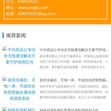
Q Q：838056622
网址：www.ynyjtx.com
邮箱：838056622@qq.com
推荐新闻
中兴高达公专结合无线通信解决方案守护绿色红河
林业通讯重点工作在于森林防火、护林巡山及林业相
关部门日常的工作沟通，确保第一时间发现火情、上
报火情。要不断完善应急预案，科学前置防灭火力
量，加强信息化建设，确保前指能出去、队伍能上
去、信息能畅通，有力有序有效处置火灾扑救、火场
提供全融合、天地一体、平战结合的智慧融合通信指挥调度系统
清理等各环节工作。
在科学技术飞速发展的今天，万物互连的时代，融合
目前林业通讯方式主要有以下几种：公网通讯：
通信已经由原来的模拟时代逐步发展到数字时代，由
在林区外围相应负责人向总部进行日常沟通及工作汇
数字时代到如今的融合通信，走过了从1G的横批网
报使用，该通讯方式简单，接续时间长，但受网络限
向2G的数字网络，再到2G+4G的宽窄融合、公网+专
制较大，在特殊情况时，不可控性较强。
网结合；现在宽窄融合、公专结合已经满足不了广大
特殊对讲机相比普通对讲机的特别之处
卫星通讯：在发生火情等特殊情况发生时，公网