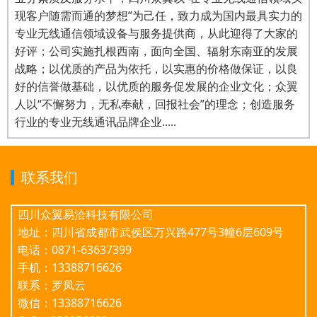
现客户随需而通的梦想”为己任，致力成为国内最具实力的
专业无线通信领域设备与服务提供商，从此迎得了大家的
好评；公司实施扎根西南，面向全国、辐射东南亚的发展
战略；以优质的产品为依托，以实惠的价格做保证，以良
好的信誉做基础，以优质的服务促发展的企业文化；众翼
人以“不懈努力，无私奉献，回报社会”的理念；创造服务
行业的专业无线通讯品牌企业.....
联系我们
四川众翼易洽科技有限公司
地址：四川省成都市武侯区万兴路477号3幢6层609号
电话：0871-63637399
手机：13388716626
联系：罗凤云
微信：13388716626