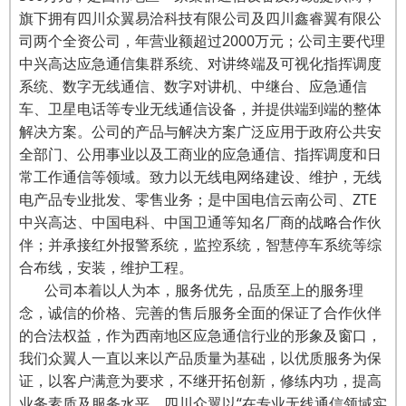
旗下拥有四川众翼易洽科技有限公司及四川鑫睿翼有限公
司两个全资公司，年营业额超过2000万元；公司主要代理
中兴高达应急通信集群系统、对讲终端及可视化指挥调度
系统、数字无线通信、数字对讲机、中继台、应急通信
车、卫星电话等专业无线通信设备，并提供端到端的整体
解决方案。公司的产品与解决方案广泛应用于政府公共安
全部门、公用事业以及工商业的应急通信、指挥调度和日
常工作通信等领域。致力以无线电网络建设、维护，无线
电产品专业批发、零售业务；是中国电信云南公司、ZTE
中兴高达、中国电科、中国卫通等知名厂商的战略合作伙
伴；并承接红外报警系统，监控系统，智慧停车系统等综
合布线，安装，维护工程。
公司本着以人为本，服务优先，品质至上的服务理
念，诚信的价格、完善的售后服务全面的保证了合作伙伴
的合法权益，作为西南地区应急通信行业的形象及窗口，
我们众翼人一直以来以产品质量为基础，以优质服务为保
证，以客户满意为要求，不继开拓创新，修练内功，提高
业务素质及服务水平，四川众翼以“在专业无线通信领域实