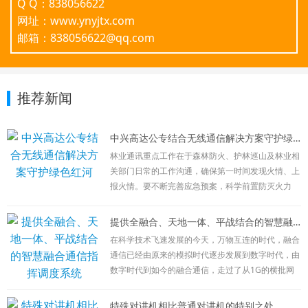
Q Q：838056622
网址：www.ynyjtx.com
邮箱：838056622@qq.com
推荐新闻
中兴高达公专结合无线通信解决方案守护绿色红河
林业通讯重点工作在于森林防火、护林巡山及林业相
关部门日常的工作沟通，确保第一时间发现火情、上
报火情。要不断完善应急预案，科学前置防灭火力
量，加强信息化建设，确保前指能出去、队伍能上
去、信息能畅通，有力有序有效处置火灾扑救、火场
提供全融合、天地一体、平战结合的智慧融合通信指挥调度系统
清理等各环节工作。
在科学技术飞速发展的今天，万物互连的时代，融合
目前林业通讯方式主要有以下几种：公网通讯：
通信已经由原来的模拟时代逐步发展到数字时代，由
在林区外围相应负责人向总部进行日常沟通及工作汇
数字时代到如今的融合通信，走过了从1G的横批网
报使用，该通讯方式简单，接续时间长，但受网络限
向2G的数字网络，再到2G+4G的宽窄融合、公网+专
制较大，在特殊情况时，不可控性较强。
网结合；现在宽窄融合、公专结合已经满足不了广大
特殊对讲机相比普通对讲机的特别之处
卫星通讯：在发生火情等特殊情况发生时，公网