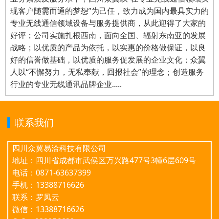
现客户随需而通的梦想”为己任，致力成为国内最具实力的
专业无线通信领域设备与服务提供商，从此迎得了大家的
好评；公司实施扎根西南，面向全国、辐射东南亚的发展
战略；以优质的产品为依托，以实惠的价格做保证，以良
好的信誉做基础，以优质的服务促发展的企业文化；众翼
人以“不懈努力，无私奉献，回报社会”的理念；创造服务
行业的专业无线通讯品牌企业.....
联系我们
四川众翼易洽科技有限公司
地址：四川省成都市武侯区万兴路477号3幢6层609号
电话：0871-63637399
手机：13388716626
联系：罗凤云
微信：13388716626