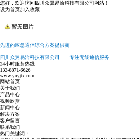
您好，欢迎访问四川众翼易洽科技有限公司网站！
设为首页
加入收藏
先进的应急通信综合方案提供商
四川众翼易洽科技有限公司——专注无线通信服务
24小时服务热线
133-8871-6626
www.ynyjtx.com
网站首页
关于我们
产品中心
视频欣赏
新闻中心
解决方案
客户留言
联系我们
热门关键词：