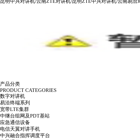
昆明中兴对讲机/云南ZTE对讲机/昆明ZTE中兴对讲机/云南易洽对
产品分类
PRODUCT CATEGORIES
数字对讲机
易洽终端系列
宽带LTE集群
中继台组网及PDT基站
应急通信设备
电信天翼对讲手机
中兴融合指挥调度平台